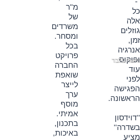
-
מ"ר
כל
של
אלה
משרדים
גוזלים
ומסחר.
זמן,
בכל
אנרגיה
פרויקט
ופוקוס
חשה בלבד
החברה
עוד
שואפת
לפני
לייצר
הפגישה
ערך
הראשונה.
מוסף
אמיתי.
''דוידסון
בתכנון,
בשדרה''
באיכות,
מציע