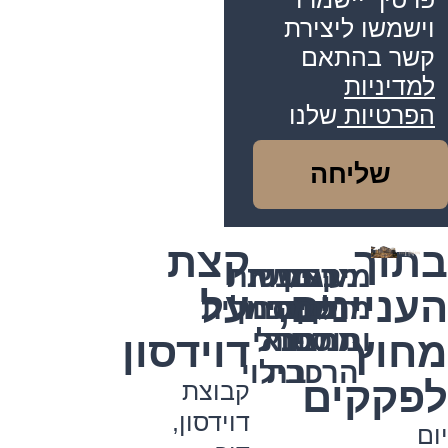
וישמשו ליצירת
קשר בהתאם
למדיניות
הפרטיות
שלנו
שליחה
בתוך
קצת
מיקום
מרחק
עיצוב
מרכז
נגישות
גמישות
העניינים,
על
מרכזי
הליכה
יוקרתי
בתכנון
מסחר
מקסימלית
ותוסס
מתחנת
ומבודל
פנאי
מחוץ
דוידסון
הרכבת
ובילוי
לפקקים
קבוצת
דוידסון,
יום